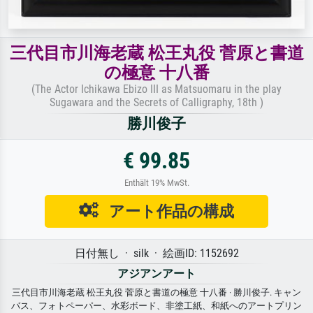
三代目市川海老蔵 松王丸役 菅原と書道
の極意 十八番
(The Actor Ichikawa Ebizo III as Matsuomaru in the play
Sugawara and the Secrets of Calligraphy, 18th )
勝川俊子
€ 99.85
Enthält 19% MwSt.
アート作品の構成
日付無し · silk · 絵画ID: 1152692
アジアンアート
三代目市川海老蔵 松王丸役 菅原と書道の極意 十八番 · 勝川俊子. キャン
バス、フォトペーパー、水彩ボード、非塗工紙、和紙へのアートプリン