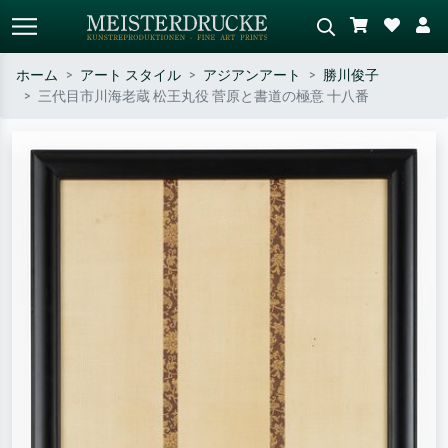
ホーム
アート スタイル
アジアンアート
勝川俊子
三代目市川海老蔵 松王丸役 菅原と書道の極意 十八番
標準検索
AI画像検索
作家名・作品名・スタイルで検索
シーンを説明してください – 例：
– 例：モネ、星月夜、印象派、北
緑の草原、赤の多い抽象画、暗い
斎の波、ヌード。
油絵、木のそばの立ち姿のヌー
ド。