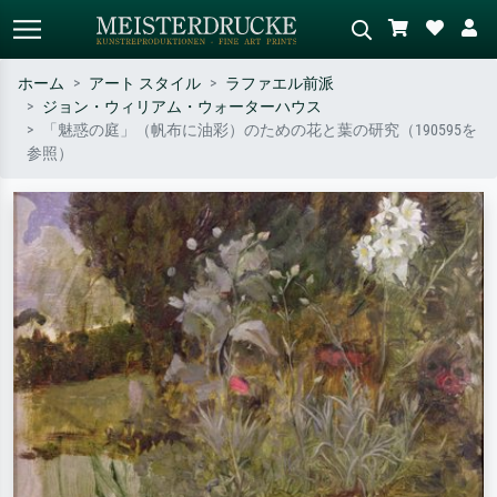
ホーム
アート スタイル
ラファエル前派
ジョン・ウィリアム・ウォーターハウス
標準検索
AI画像検索
「魅惑の庭」（帆布に油彩）のための花と葉の研究（190595を
参照）
作家名・作品名・スタイルで検索
シーンを説明してください – 例：
– 例：モネ、星月夜、印象派、北
緑の草原、赤の多い抽象画、暗い
斎の波、ヌード。
油絵、木のそばの立ち姿のヌー
ド。