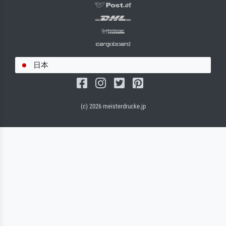
日本
(c) 2026 meisterdrucke.jp
サルバドール・キャンバス（マット）
(写真はバックプレートに接着されます。)
キャンバスフレーム - ブラックサイド
ワイヤーロープサスペンション（見える）
ワイヤーロープサスペンション（非表示）