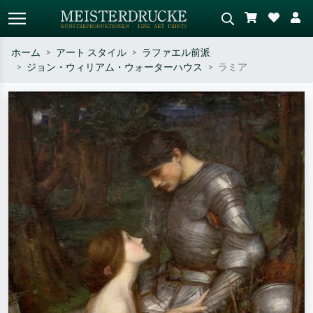
ホーム
アート スタイル
ラファエル前派
ジョン・ウィリアム・ウォーターハウス
ラミア
標準検索
AI画像検索
作家名・作品名・スタイルで検索
シーンを説明してください – 例：
– 例：モネ、星月夜、印象派、北
緑の草原、赤の多い抽象画、暗い
斎の波、ヌード。
油絵、木のそばの立ち姿のヌー
ド。