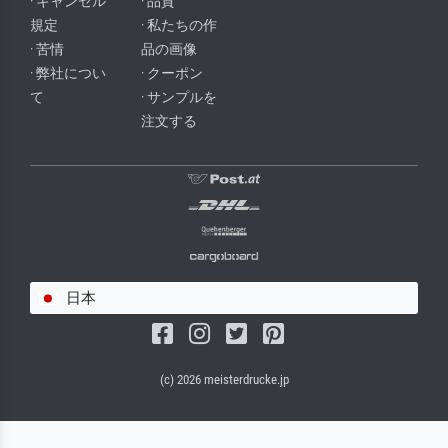
· キャンセル
· 品質
規定
· 私たちの作
· 苦情
品の画像
· 弊社につい
· クーポン
て
· サンプルを
注文する
日本
(c) 2026 meisterdrucke.jp
サルバドール・キャンバス（マット）
(写真はバックプレートに接着されます。)
キャンバスフレーム - ブラックサイド
ワイヤーロープサスペンション（見える）
ワイヤーロープサスペンション（非表示）