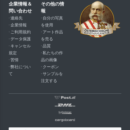
企業情報＆
その他の情
問い合わせ
報
· 連絡先
· 自分の写真
· 企業情報
を使用
· ご利用規約
· アート作品
· データ保護
を売る
· キャンセル
· 品質
規定
· 私たちの作
· 苦情
品の画像
· 弊社につい
· クーポン
て
· サンプルを
注文する