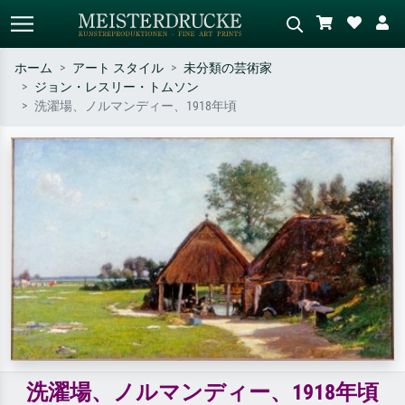
ホーム
アート スタイル
未分類の芸術家
ジョン・レスリー・トムソン
標準検索
AI画像検索
洗濯場、ノルマンディー、1918年頃
作家名・作品名・スタイルで検索
シーンを説明してください – 例：
– 例：モネ、星月夜、印象派、北
緑の草原、赤の多い抽象画、暗い
斎の波、ヌード。
油絵、木のそばの立ち姿のヌー
ド。
洗濯場、ノルマンディー、1918年頃