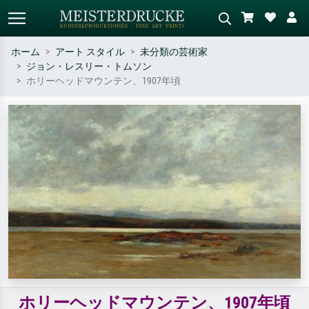
ホーム
アート スタイル
未分類の芸術家
ジョン・レスリー・トムソン
標準検索
AI画像検索
ホリーヘッドマウンテン、1907年頃
作家名・作品名・スタイルで検索
シーンを説明してください – 例：
– 例：モネ、星月夜、印象派、北
緑の草原、赤の多い抽象画、暗い
斎の波、ヌード。
油絵、木のそばの立ち姿のヌー
ド。
ホリーヘッドマウンテン、1907年頃