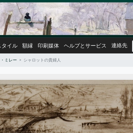
連絡先
スタイル
額縁
印刷媒体
ヘルプとサービス
ト・ミレー
シャロットの貴婦人