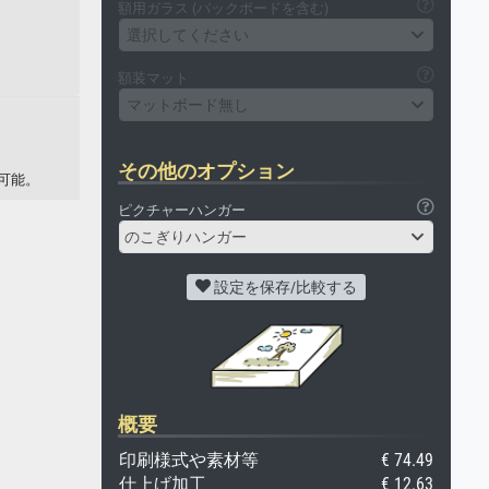
額用ガラス (バックボードを含む)
選択してください
額装マット
マットボード無し
その他のオプション
可能。
ピクチャーハンガー
のこぎりハンガー
設定を保存/比較する
概要
印刷様式や素材等
€ 74.49
仕上げ加工
€ 12.63