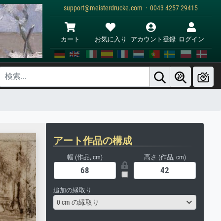
support@meisterdrucke.com · 0043 4257 29415
カート
お気に入り
アカウント登録
ログイン
アート作品の構成
幅 (作品, cm)
高さ (作品, cm)
追加の縁取り
0 cm の縁取り