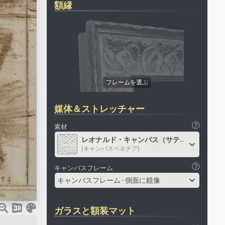
額縁
媒体＆ストレッチャー
素材
レオナルド・キャンバス（サテン）
(キャンバスベネチア)
キャンバスフレーム
キャンバスフレーム - 側面に鏡像
ガラスと額装マット