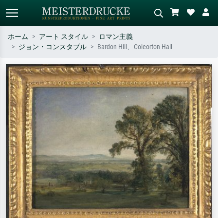
ホーム
アート スタイル
ロマン主義
ジョン・コンスタブル
Bardon Hill、Coleorton Hall
標準検索
AI画像検索
作家名・作品名・スタイルで検索
シーンを説明してください – 例：
– 例：モネ、星月夜、印象派、北
緑の草原、赤の多い抽象画、暗い
斎の波、ヌード。
油絵、木のそばの立ち姿のヌー
ド。