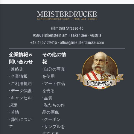
Kärntner Strasse 46
9586 Finkenstein am Faaker See · Austria
+43 4257 29415 · office@meisterdrucke.com
企業情報＆
その他の情
問い合わせ
報
· 連絡先
· 自分の写真
· 企業情報
を使用
· ご利用規約
· アート作品
· データ保護
を売る
· キャンセル
· 品質
規定
· 私たちの作
· 苦情
品の画像
· 弊社につい
· クーポン
て
· サンプルを
注文する