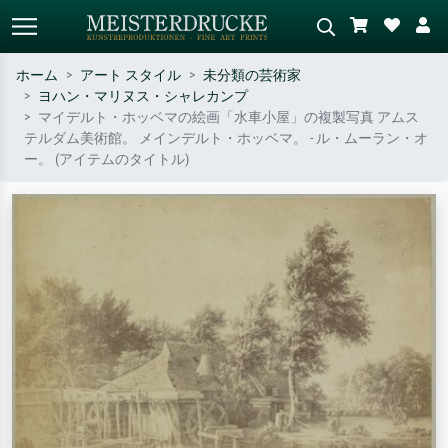
ホーム
アート スタイル
未分類の芸術家
ヨハン・マリヌス・シャレカンプ
標準検索
AI画像検索
マイデルト・ホッベマの絵画「水車小屋」の複製写真 アムス
テルダム美術館。 メインデルト・ホッベマ。 - ル・ムーラン・オ
作家名・作品名・スタイルで検索
シーンを説明してください – 例：
ー。 (アイテムのタイトル)
– 例：モネ、星月夜、印象派、北
緑の草原、赤の多い抽象画、暗い
斎の波、ヌード。
油絵、木のそばの立ち姿のヌー
ド。