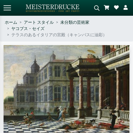
ホーム
アート スタイル
未分類の芸術家
ヤコブス・セイズ
標準検索
AI画像検索
テラスのあるイタリアの宮殿（キャンバスに油彩）
作家名・作品名・スタイルで検索
シーンを説明してください – 例：
– 例：モネ、星月夜、印象派、北
緑の草原、赤の多い抽象画、暗い
斎の波、ヌード。
油絵、木のそばの立ち姿のヌー
ド。