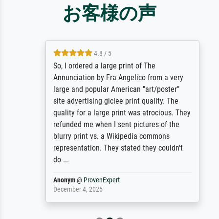
お客様の声
4.8 / 5
So, I ordered a large print of The
Annunciation by Fra Angelico from a very
large and popular American "art/poster"
site advertising giclee print quality. The
quality for a large print was atrocious. They
refunded me when I sent pictures of the
blurry print vs. a Wikipedia commons
representation. They stated they couldn't
do ...
Anonym
@
ProvenExpert
December 4, 2025