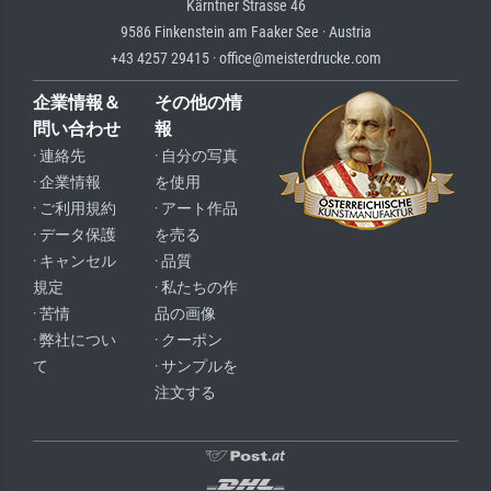
Kärntner Strasse 46
9586 Finkenstein am Faaker See · Austria
+43 4257 29415 · office@meisterdrucke.com
企業情報＆
その他の情
問い合わせ
報
· 連絡先
· 自分の写真
· 企業情報
を使用
· ご利用規約
· アート作品
· データ保護
を売る
· キャンセル
· 品質
規定
· 私たちの作
· 苦情
品の画像
· 弊社につい
· クーポン
て
· サンプルを
注文する