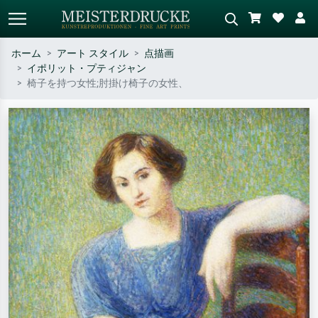
ホーム
アート スタイル
点描画
イポリット・プティジャン
標準検索
AI画像検索
椅子を持つ女性;肘掛け椅子の女性、
作家名・作品名・スタイルで検索
シーンを説明してください – 例：
– 例：モネ、星月夜、印象派、北
緑の草原、赤の多い抽象画、暗い
斎の波、ヌード。
油絵、木のそばの立ち姿のヌー
ド。