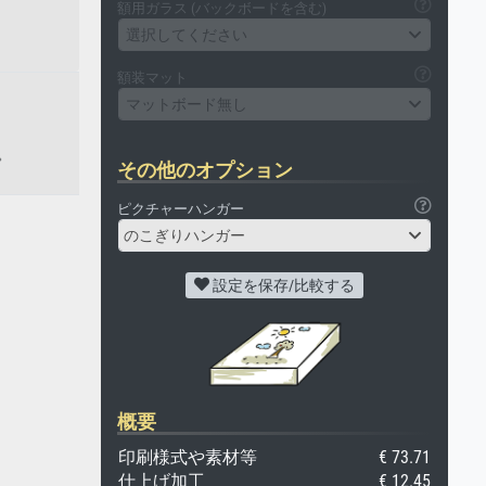
額用ガラス (バックボードを含む)
選択してください
額装マット
マットボード無し
。
その他のオプション
ピクチャーハンガー
のこぎりハンガー
設定を保存/比較する
概要
印刷様式や素材等
€ 73.71
仕上げ加工
€ 12.45