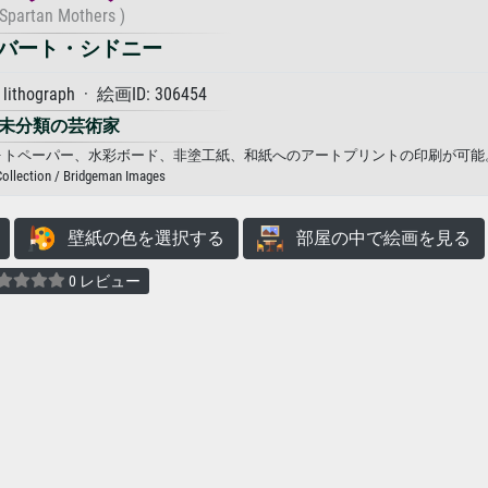
(Spartan Mothers )
バート・シドニー
thograph · 絵画ID: 306454
未分類の芸術家
、フォトペーパー、水彩ボード、非塗工紙、和紙へのアートプリントの印刷が可能
Collection / Bridgeman Images
壁紙の色を選択する
部屋の中で絵画を見る
0 レビュー