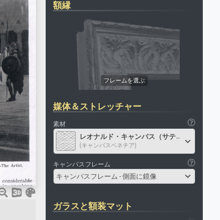
額縁
媒体＆ストレッチャー
素材
レオナルド・キャンバス（サテン）
(キャンバスベネチア)
キャンバスフレーム
キャンバスフレーム - 側面に鏡像
ガラスと額装マット