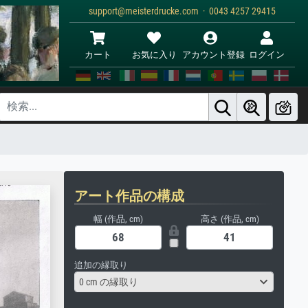
support@meisterdrucke.com · 0043 4257 29415
カート
お気に入り
アカウント登録
ログイン
アート作品の構成
幅 (作品, cm)
高さ (作品, cm)
追加の縁取り
0 cm の縁取り