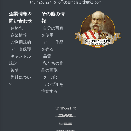
+43 4257 29415 · office@meisterdrucke.com
企業情報＆
その他の情
問い合わせ
報
· 連絡先
· 自分の写真
· 企業情報
を使用
· ご利用規約
· アート作品
· データ保護
を売る
· キャンセル
· 品質
規定
· 私たちの作
· 苦情
品の画像
· 弊社につい
· クーポン
て
· サンプルを
注文する