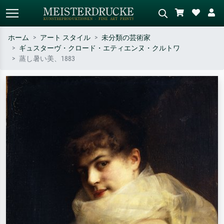
ホーム
アート スタイル
未分類の芸術家
ギュスターヴ・クロード・エティエンヌ・クルトワ
標準検索
AI画像検索
蒸し暑い美、1883
作家名・作品名・スタイルで検索
シーンを説明してください – 例：
– 例：モネ、星月夜、印象派、北
緑の草原、赤の多い抽象画、暗い
斎の波、ヌード。
油絵、木のそばの立ち姿のヌー
ド。