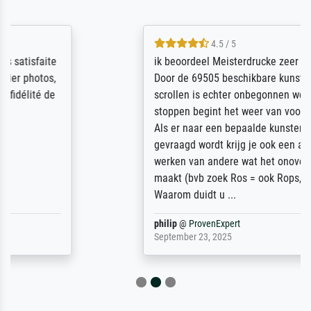
4.5 / 5
ik beoordeel Meisterdrucke zeer positief.
Door de 69505 beschikbare kunstenaars
scrollen is echter onbegonnen werk (na
stoppen begint het weer van voor af aan).
Als er naar een bepaalde kunstenaar
gevraagd wordt krijg je ook een aantal
werken van andere wat het onoverzichtelijk
maakt (bvb zoek Ros = ook Rops, Rose etc).
Waarom duidt u ...
philip
@
ProvenExpert
September 23, 2025