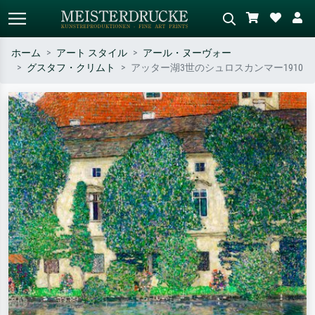
ホーム
アート スタイル
アール・ヌーヴォー
グスタフ・クリムト
アッター湖3世のシュロスカンマー1910
標準検索
AI画像検索
作家名・作品名・スタイルで検索
シーンを説明してください – 例：
– 例：モネ、星月夜、印象派、北
緑の草原、赤の多い抽象画、暗い
斎の波、ヌード。
油絵、木のそばの立ち姿のヌー
ド。