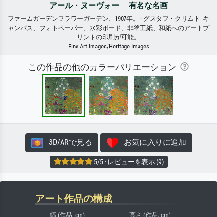
アール・ヌーヴォー
·
有名な名画
ファームガーデンフラワーガーデン、1907年。 · グスタフ・クリムト. キ
ャンバス、フォトペーパー、水彩ボード、非塗工紙、和紙へのアートプ
リントの印刷が可能。
Fine Art Images/Heritage Images
この作品の他のカラーバリエーション
3D/ARで見る
お気に入りに追加
5/5 · レビューを表示 (9)
アート作品の構成
幅 (作品, cm)
高さ (作品, cm)