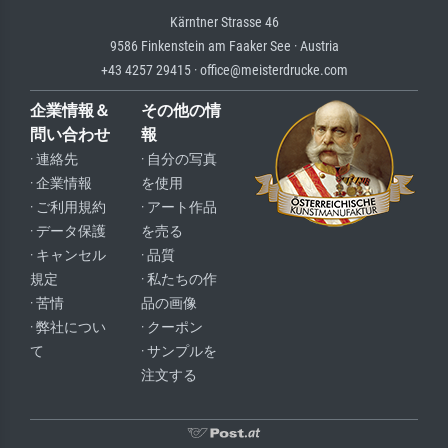
Kärntner Strasse 46
9586 Finkenstein am Faaker See · Austria
+43 4257 29415 · office@meisterdrucke.com
企業情報＆
その他の情
問い合わせ
報
· 連絡先
· 自分の写真
· 企業情報
を使用
· ご利用規約
· アート作品
· データ保護
を売る
· キャンセル
· 品質
規定
· 私たちの作
· 苦情
品の画像
· 弊社につい
· クーポン
て
· サンプルを
注文する