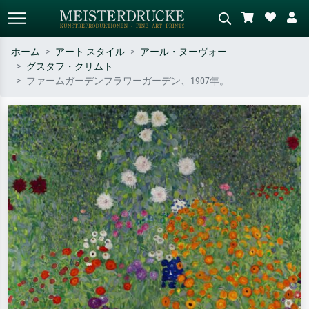
ホーム
アート スタイル
アール・ヌーヴォー
グスタフ・クリムト
標準検索
AI画像検索
ファームガーデンフラワーガーデン、1907年。
作家名・作品名・スタイルで検索
シーンを説明してください – 例：
– 例：モネ、星月夜、印象派、北
緑の草原、赤の多い抽象画、暗い
斎の波、ヌード。
油絵、木のそばの立ち姿のヌー
ド。