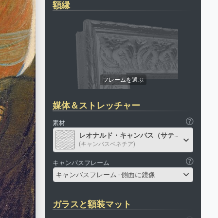
額縁
媒体＆ストレッチャー
素材
レオナルド・キャンバス（サテン）
(キャンバスベネチア)
キャンバスフレーム
キャンバスフレーム - 側面に鏡像
ガラスと額装マット