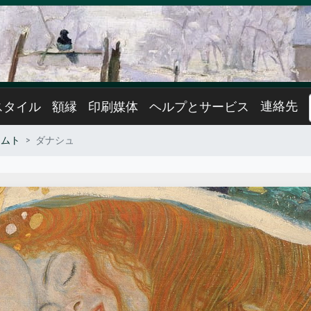
連絡先
スタイル
額縁
印刷媒体
ヘルプとサービス
リムト
ダナシュ