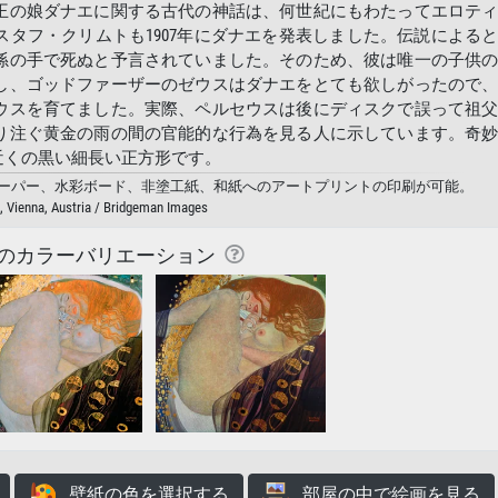
王の娘ダナエに関する古代の神話は、何世紀にもわたってエロテ
タフ・クリムトも1907年にダナエを発表しました。伝説による
孫の手で死ぬと予言されていました。そのため、彼は唯一の子供
し、ゴッドファーザーのゼウスはダナエをとても欲しがったので
ウスを育てました。実際、ペルセウスは後にディスクで誤って祖
り注ぐ黄金の雨の間の官能的な行為を見る人に示しています。奇
近くの黒い細長い正方形です。
トペーパー、水彩ボード、非塗工紙、和紙へのアートプリントの印刷が可能。
, Vienna, Austria / Bridgeman Images
のカラーバリエーション
壁紙の色を選択する
部屋の中で絵画を見る