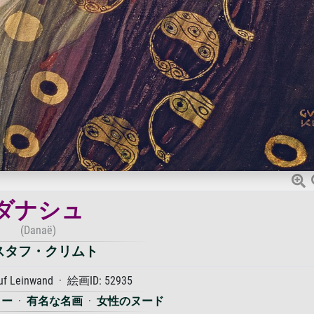
ダナシュ
(Danaë)
スタフ・クリムト
auf Leinwand · 絵画ID: 52935
ォー
·
有名な名画
·
女性のヌード