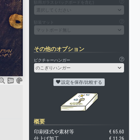
額用ガラス (バックボードを含む)
選択してください
額装マット
マットボード無し
その他のオプション
ピクチャーハンガー
のこぎりハンガー
設定を保存/比較する
概要
印刷様式や素材等
€ 65.60
仕上げ加工
€ 11.26