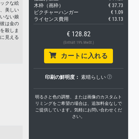
ィックな絵
木枠（画枠）
€ 37.73
と、美しい
ピクチャーハンガー
€ 1.09
のいない娘
ライセンス費用
€ 13.13
、彼は金の
父を殺しま
€ 128.82
妙に見える
(Enthält 19% MwSt.)
カートに入れる
印刷の鮮明度：
素晴らしい
明るさと色の調整、または画像のカスタムト
リミングをご希望の場合は、追加料金なしで
ご提供しています。気軽にお問い合わせくだ
さい。