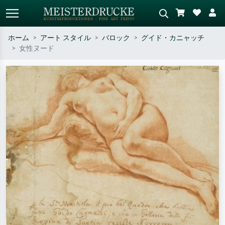
ホーム
アート スタイル
バロック
グイド・カニャッチ
女性ヌード
標準検索
AI画像検索
作家名・作品名・スタイルで検索
シーンを説明してください – 例：
– 例：モネ、星月夜、印象派、北
緑の草原、赤の多い抽象画、暗い
斎の波、ヌード。
油絵、木のそばの立ち姿のヌー
ド。