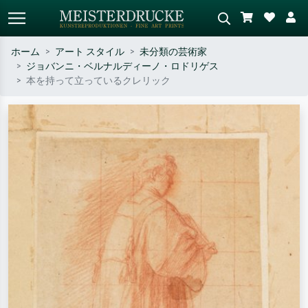
ホーム
アート スタイル
未分類の芸術家
ジョバンニ・ベルナルディーノ・ロドリゲス
標準検索
AI画像検索
本を持って立っているクレリック
作家名・作品名・スタイルで検索
シーンを説明してください – 例：
– 例：モネ、星月夜、印象派、北
緑の草原、赤の多い抽象画、暗い
斎の波、ヌード。
油絵、木のそばの立ち姿のヌー
ド。