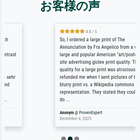
お客様の声
4.8 / 5
So, I ordered a large print of The
Annunciation by Fra Angelico from a very
large and popular American "art/poster"
site advertising giclee print quality. The
quality for a large print was atrocious. They
refunded me when I sent pictures of the
blurry print vs. a Wikipedia commons
representation. They stated they couldn't
do ...
Anonym
@
ProvenExpert
December 4, 2025