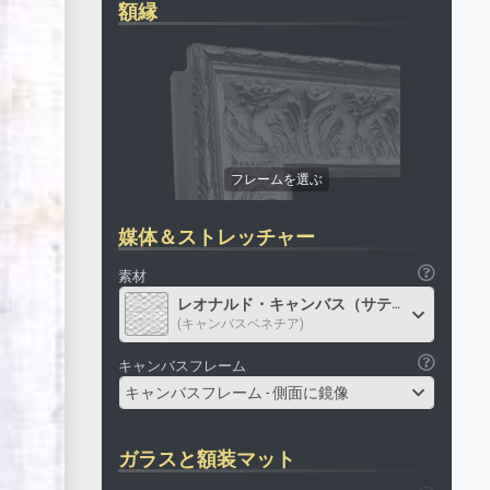
額縁
媒体＆ストレッチャー
素材
レオナルド・キャンバス（サテン）
(キャンバスベネチア)
キャンバスフレーム
キャンバスフレーム - 側面に鏡像
ガラスと額装マット