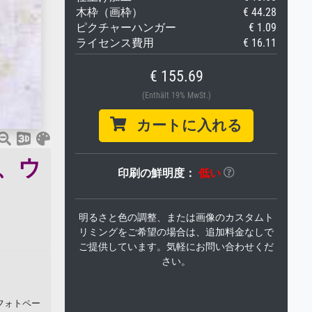
木枠（画枠）
€ 44.28
ピクチャーハンガー
€ 1.09
ライセンス費用
€ 16.11
€ 155.69
(Enthält 19% MwSt.)
カートに入れる
）、ウ
印刷の鮮明度：
低い
明るさと色の調整、または画像のカスタムト
リミングをご希望の場合は、追加料金なしで
ご提供しています。気軽にお問い合わせくだ
さい。
、フォトペー