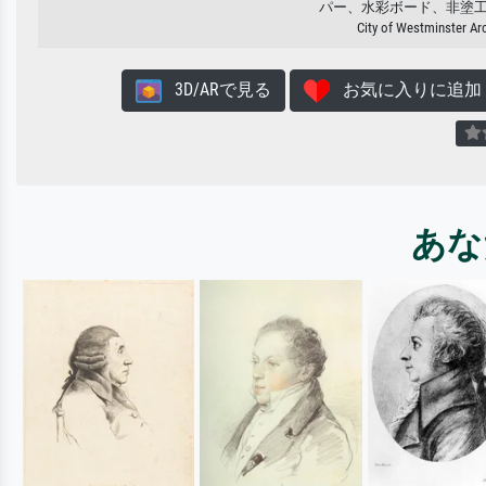
パー、水彩ボード、非塗
City of Westminster Ar
3D/ARで見る
お気に入りに追加
あな