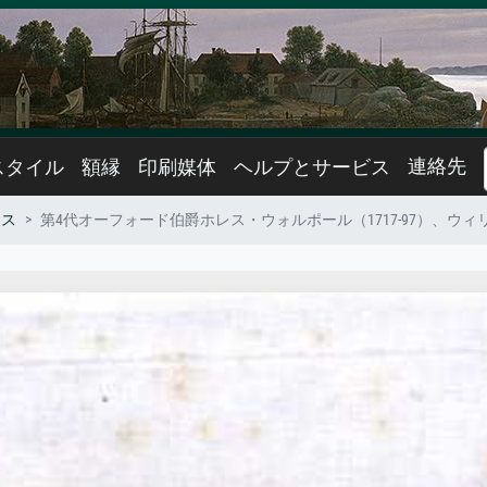
連絡先
スタイル
額縁
印刷媒体
ヘルプとサービス
ンス
第4代オーフォード伯爵ホレス・ウォルポール（1717-97）、ウィリ