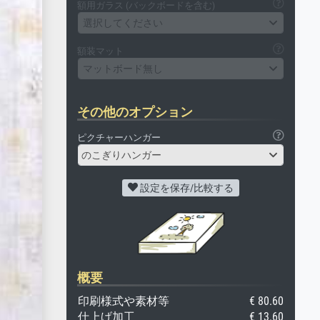
額用ガラス (バックボードを含む)
選択してください
額装マット
マットボード無し
その他のオプション
ピクチャーハンガー
のこぎりハンガー
設定を保存/比較する
概要
印刷様式や素材等
€ 80.60
仕上げ加工
€ 13.60