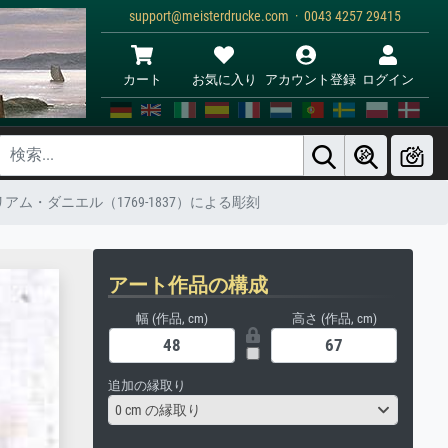
support@meisterdrucke.com · 0043 4257 29415
カート
お気に入り
アカウント登録
ログイン
アム・ダニエル（1769-1837）による彫刻
アート作品の構成
幅 (作品, cm)
高さ (作品, cm)
追加の縁取り
0 cm の縁取り