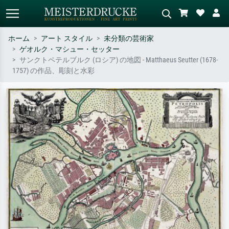
ホーム
アート スタイル
未分類の芸術家
ゲオルク・マシュー・セッター
標準検索
AI画像検索
サンクトペテルブルク (ロシア) の地図 - Matthaeus Seutter (1678-
1757) の作品、彫刻と水彩
作家名・作品名・スタイルで検索
シーンを説明してください – 例：
– 例：モネ、星月夜、印象派、北
緑の草原、赤の多い抽象画、暗い
斎の波、ヌード。
油絵、木のそばの立ち姿のヌー
ド。