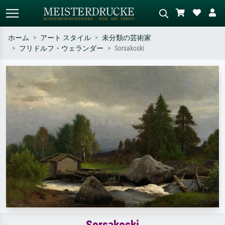
ホーム
アート スタイル
未分類の芸術家
フリドルフ・ウェランダー
Sorsakoski
標準検索
AI画像検索
作家名・作品名・スタイルで検索
シーンを説明してください – 例：
– 例：モネ、星月夜、印象派、北
緑の草原、赤の多い抽象画、暗い
斎の波、ヌード。
油絵、木のそばの立ち姿のヌー
ド。
Sorsakoski