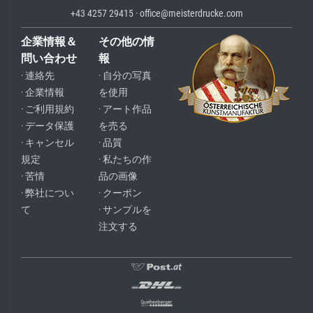
+43 4257 29415 · office@meisterdrucke.com
企業情報＆
その他の情
問い合わせ
報
· 連絡先
· 自分の写真
· 企業情報
を使用
· ご利用規約
· アート作品
· データ保護
を売る
· キャンセル
· 品質
規定
· 私たちの作
· 苦情
品の画像
· 弊社につい
· クーポン
て
· サンプルを
注文する