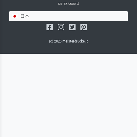
日本
(c) 2026 meisterdrucke.jp
サルバドール・キャンバス（マット）
(写真はバックプレートに接着されます。)
キャンバスフレーム - ブラックサイド
ワイヤーロープサスペンション（見える）
ワイヤーロープサスペンション（非表示）