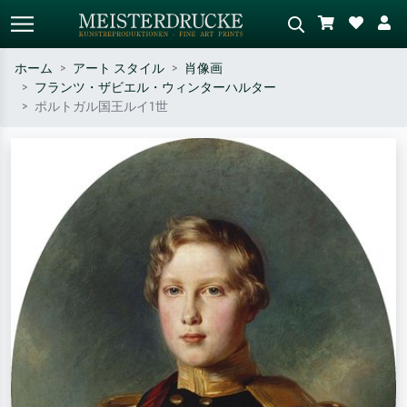
ホーム
アート スタイル
肖像画
フランツ・ザビエル・ウィンターハルター
標準検索
AI画像検索
ポルトガル国王ルイ1世
作家名・作品名・スタイルで検索
シーンを説明してください – 例：
– 例：モネ、星月夜、印象派、北
緑の草原、赤の多い抽象画、暗い
斎の波、ヌード。
油絵、木のそばの立ち姿のヌー
ド。