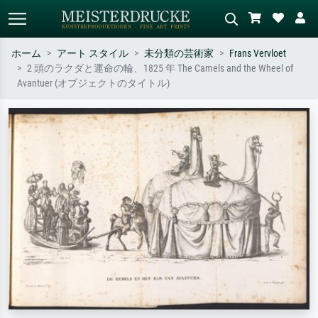
ホーム
アート スタイル
未分類の芸術家
Frans Vervloet
2 頭のラクダと運命の輪、1825 年 The Camels and the Wheel of
標準検索
AI画像検索
Avantuer (オブジェクトのタイトル)
作家名・作品名・スタイルで検索
シーンを説明してください – 例：
– 例：モネ、星月夜、印象派、北
緑の草原、赤の多い抽象画、暗い
斎の波、ヌード。
油絵、木のそばの立ち姿のヌー
ド。