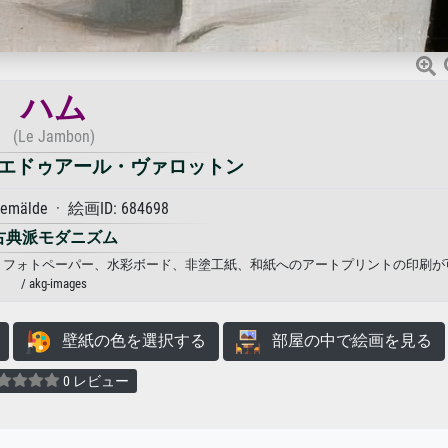
ハム
(Le Jambon)
エドゥアール・ヴァロットン
Gemälde · 絵画ID: 684698
古典派モダニズム
バス、フォトペーパー、水彩ボード、非塗工紙、和紙へのアートプリントの印刷が
/ akg-images
壁紙の色を選択する
部屋の中で絵画を見る
0 レビュー