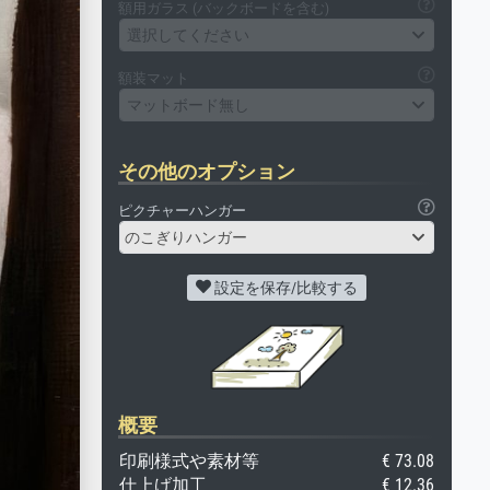
額用ガラス (バックボードを含む)
選択してください
額装マット
マットボード無し
その他のオプション
ピクチャーハンガー
のこぎりハンガー
設定を保存/比較する
概要
印刷様式や素材等
€ 73.08
仕上げ加工
€ 12.36