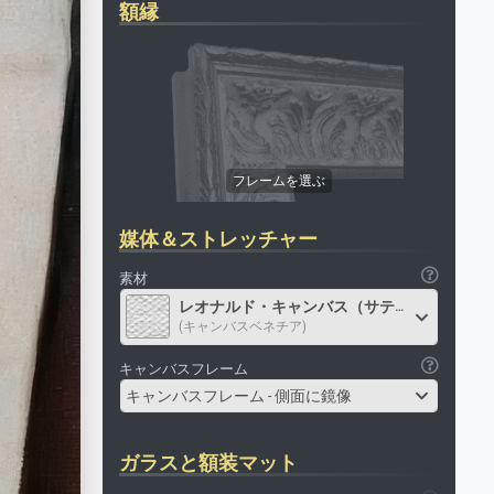
額縁
媒体＆ストレッチャー
素材
レオナルド・キャンバス（サテン）
(キャンバスベネチア)
キャンバスフレーム
キャンバスフレーム - 側面に鏡像
ガラスと額装マット