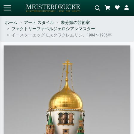
ホーム
アート スタイル
未分類の芸術家
ファクトリーファベルジェロシアンマスター
標準検索
AI画像検索
イースターエッグモスクワクレムリン、1904〜1906年
作家名・作品名・スタイルで検索
シーンを説明してください – 例：
– 例：モネ、星月夜、印象派、北
緑の草原、赤の多い抽象画、暗い
斎の波、ヌード。
油絵、木のそばの立ち姿のヌー
ド。