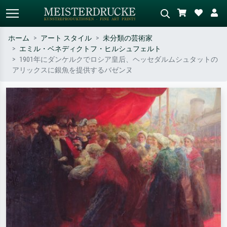
ホーム
アート スタイル
未分類の芸術家
エミル・ベネディクトフ・ヒルシュフェルト
標準検索
AI画像検索
1901年にダンケルクでロシア皇后、ヘッセダルムシュタットの
アリックスに銀魚を提供するバゼンヌ
作家名・作品名・スタイルで検索
シーンを説明してください – 例：
– 例：モネ、星月夜、印象派、北
緑の草原、赤の多い抽象画、暗い
斎の波、ヌード。
油絵、木のそばの立ち姿のヌー
ド。