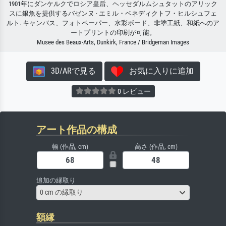
1901年にダンケルクでロシア皇后、ヘッセダルムシュタットのアリック
スに銀魚を提供するバゼンヌ · エミル・ベネディクトフ・ヒルシュフェ
ルト. キャンバス、フォトペーパー、水彩ボード、非塗工紙、和紙へのア
ートプリントの印刷が可能。
Musee des Beaux-Arts, Dunkirk, France / Bridgeman Images
3D/ARで見る
お気に入りに追加
0 レビュー
アート作品の構成
幅 (作品, cm)
高さ (作品, cm)
追加の縁取り
0 cm の縁取り
額縁