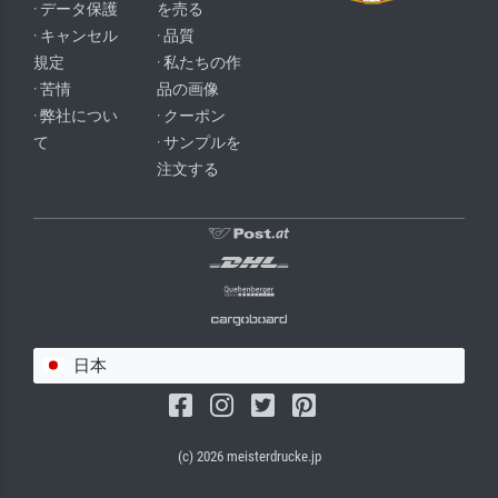
· データ保護
を売る
· キャンセル
· 品質
規定
· 私たちの作
· 苦情
品の画像
· 弊社につい
· クーポン
て
· サンプルを
注文する
日本
(c) 2026 meisterdrucke.jp