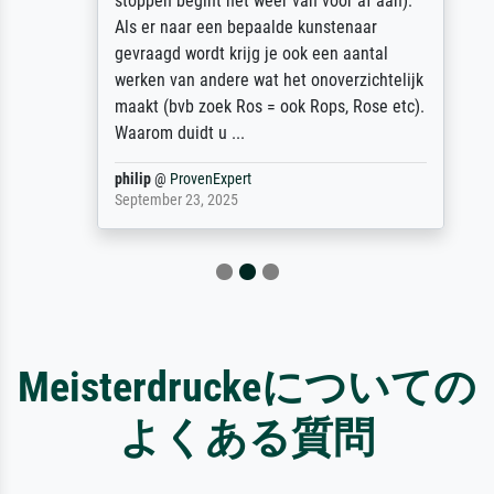
stoppen begint het weer van voor af aan).
Als er naar een bepaalde kunstenaar
gevraagd wordt krijg je ook een aantal
werken van andere wat het onoverzichtelijk
maakt (bvb zoek Ros = ook Rops, Rose etc).
Waarom duidt u ...
philip
@
ProvenExpert
September 23, 2025
Meisterdruckeについての
よくある質問