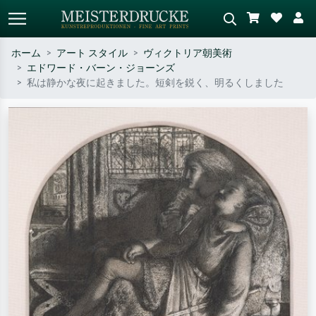
ホーム
アート スタイル
ヴィクトリア朝美術
エドワード・バーン・ジョーンズ
標準検索
AI画像検索
私は静かな夜に起きました。短剣を鋭く、明るくしました
作家名・作品名・スタイルで検索
シーンを説明してください – 例：
– 例：モネ、星月夜、印象派、北
緑の草原、赤の多い抽象画、暗い
斎の波、ヌード。
油絵、木のそばの立ち姿のヌー
ド。