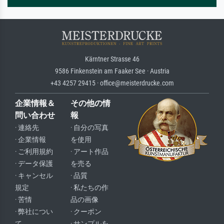
Kärntner Strasse 46
9586 Finkenstein am Faaker See · Austria
+43 4257 29415 · office@meisterdrucke.com
企業情報＆
その他の情
問い合わせ
報
· 連絡先
· 自分の写真
· 企業情報
を使用
· ご利用規約
· アート作品
· データ保護
を売る
· キャンセル
· 品質
規定
· 私たちの作
· 苦情
品の画像
· 弊社につい
· クーポン
て
· サンプルを