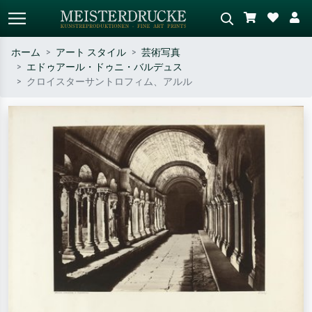
ホーム
アート スタイル
芸術写真
エドゥアール・ドゥニ・バルデュス
標準検索
AI画像検索
クロイスターサントロフィム、アルル
作家名・作品名・スタイルで検索
シーンを説明してください – 例：
– 例：モネ、星月夜、印象派、北
緑の草原、赤の多い抽象画、暗い
斎の波、ヌード。
油絵、木のそばの立ち姿のヌー
ド。