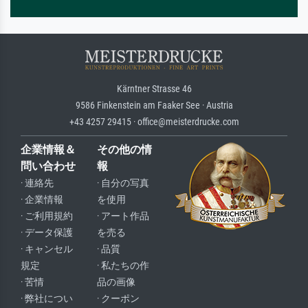
Kärntner Strasse 46
9586 Finkenstein am Faaker See · Austria
+43 4257 29415 · office@meisterdrucke.com
企業情報＆
その他の情
問い合わせ
報
· 連絡先
· 自分の写真
· 企業情報
を使用
· ご利用規約
· アート作品
· データ保護
を売る
· キャンセル
· 品質
規定
· 私たちの作
· 苦情
品の画像
· 弊社につい
· クーポン