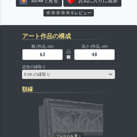
3D/ARで見る
お気に入りに追加
0 レビュー
アート作品の構成
幅 (作品, cm)
高さ (作品, cm)
追加の縁取り
0 cm の縁取り
額縁