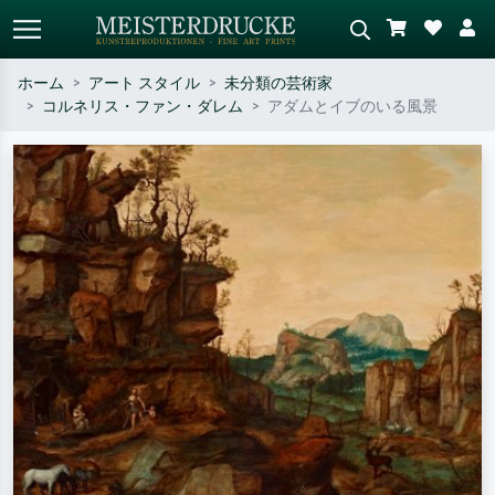
ホーム
アート スタイル
未分類の芸術家
コルネリス・ファン・ダレム
アダムとイブのいる風景
標準検索
AI画像検索
作家名・作品名・スタイルで検索
シーンを説明してください – 例：
– 例：モネ、星月夜、印象派、北
緑の草原、赤の多い抽象画、暗い
斎の波、ヌード。
油絵、木のそばの立ち姿のヌー
ド。