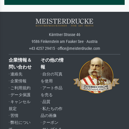
Kärntner Strasse 46
9586 Finkenstein am Faaker See · Austria
+43 4257 29415 · office@meisterdrucke.com
企業情報＆
その他の情
問い合わせ
報
· 連絡先
· 自分の写真
· 企業情報
を使用
· ご利用規約
· アート作品
· データ保護
を売る
· キャンセル
· 品質
規定
· 私たちの作
· 苦情
品の画像
· 弊社につい
· クーポン