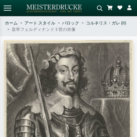
ホーム
アート スタイル
バロック
コルネリス・ガレ (II)
皇帝フェルディナンド 3 世の肖像
標準検索
AI画像検索
作家名・作品名・スタイルで検索
シーンを説明してください – 例：
– 例：モネ、星月夜、印象派、北
緑の草原、赤の多い抽象画、暗い
斎の波、ヌード。
油絵、木のそばの立ち姿のヌー
ド。