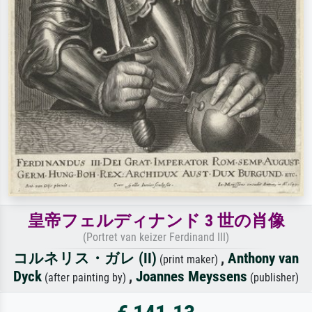
皇帝フェルディナンド 3 世の肖像
(Portret van keizer Ferdinand III)
コルネリス・ガレ (II)
,
Anthony van
(print maker)
Dyck
,
Joannes Meyssens
(after painting by)
(publisher)