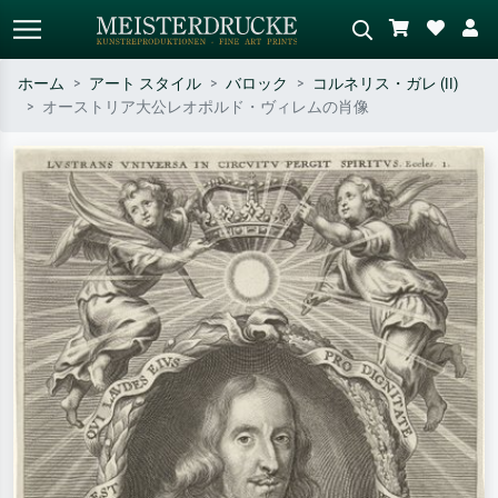
ホーム
アート スタイル
バロック
コルネリス・ガレ (II)
オーストリア大公レオポルド・ヴィレムの肖像
標準検索
AI画像検索
作家名・作品名・スタイルで検索
シーンを説明してください – 例：
– 例：モネ、星月夜、印象派、北
緑の草原、赤の多い抽象画、暗い
斎の波、ヌード。
油絵、木のそばの立ち姿のヌー
ド。