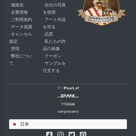
· 連絡先
· 自分の写真
· 企業情報
を使用
· ご利用規約
· アート作品
· データ保護
を売る
· キャンセル
· 品質
規定
· 私たちの作
· 苦情
品の画像
· 弊社につい
· クーポン
て
· サンプルを
注文する
日本