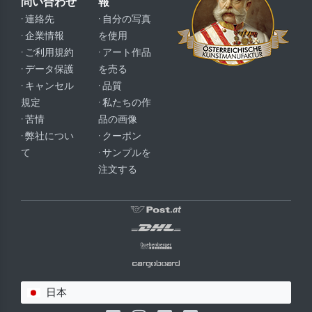
問い合わせ
報
· 連絡先
· 自分の写真
· 企業情報
を使用
· ご利用規約
· アート作品
· データ保護
を売る
· キャンセル
· 品質
規定
· 私たちの作
· 苦情
品の画像
· 弊社につい
· クーポン
て
· サンプルを
注文する
日本