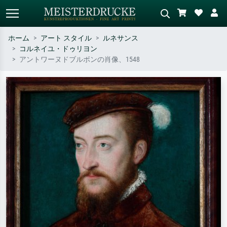
ホーム
アート スタイル
ルネサンス
コルネイユ・ドゥリヨン
標準検索
AI画像検索
アントワーヌドブルボンの肖像、1548
作家名・作品名・スタイルで検索
シーンを説明してください – 例：
– 例：モネ、星月夜、印象派、北
緑の草原、赤の多い抽象画、暗い
斎の波、ヌード。
油絵、木のそばの立ち姿のヌー
ド。