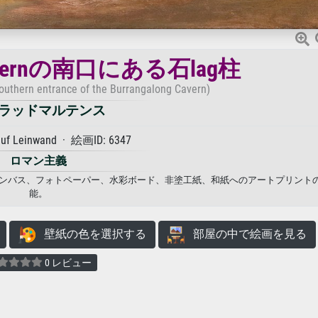
 Cavernの南口にある石lag柱
southern entrance of the Burrangalong Cavern)
ラッドマルテンス
auf Leinwand · 絵画ID: 6347
ロマン主義
ドマルテンス. キャンバス、フォトペーパー、水彩ボード、非塗工紙、和紙へのアートプリン
能。
壁紙の色を選択する
部屋の中で絵画を見る
0 レビュー