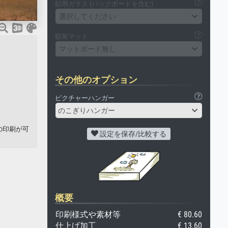
額用ガラス (バックボードを含む)
選択してください
額装マット
マットボード無し
その他のオプション
ピクチャーハンガー
のこぎりハンガー
トの印刷が可
設定を保存/比較する
概要
印刷様式や素材等
€ 80.60
仕上げ加工
€ 13.60