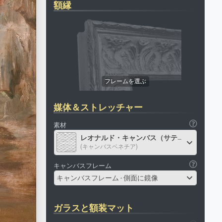
額縁
媒体＆ストレッチャー
素材
レオナルド・キャンバス（サテン）
(キャンバスベネチア)
キャンバスフレーム
キャンバスフレーム - 側面に鏡像
ガラスと額装マット