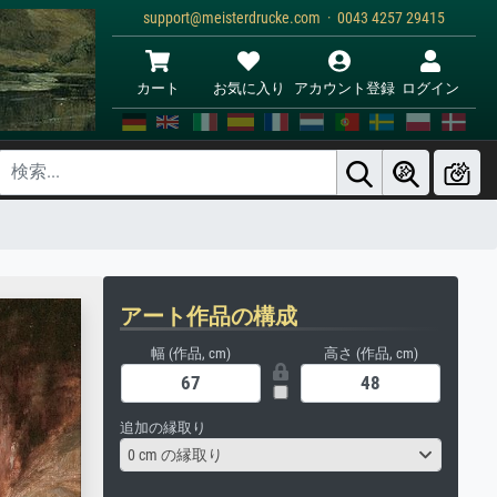
support@meisterdrucke.com · 0043 4257 29415
カート
お気に入り
アカウント登録
ログイン
アート作品の構成
幅 (作品, cm)
高さ (作品, cm)
追加の縁取り
0 cm の縁取り