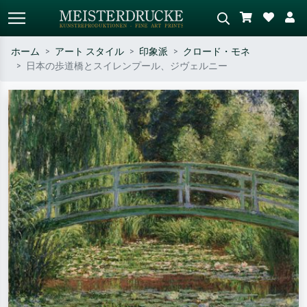
ホーム
アート スタイル
印象派
クロード・モネ
日本の歩道橋とスイレンプール、ジヴェルニー
標準検索
AI画像検索
作家名・作品名・スタイルで検索
シーンを説明してください – 例：
– 例：モネ、星月夜、印象派、北
緑の草原、赤の多い抽象画、暗い
斎の波、ヌード。
油絵、木のそばの立ち姿のヌー
ド。