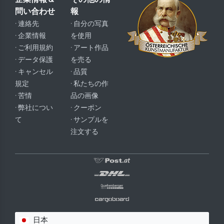
問い合わせ
報
· 連絡先
· 自分の写真
· 企業情報
を使用
· ご利用規約
· アート作品
· データ保護
を売る
· キャンセル
· 品質
規定
· 私たちの作
· 苦情
品の画像
· 弊社につい
· クーポン
て
· サンプルを
注文する
日本