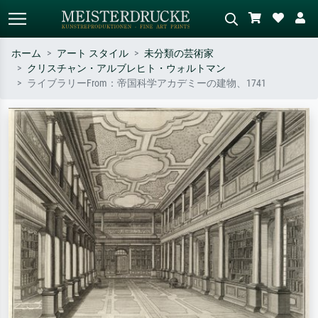
ホーム
アート スタイル
未分類の芸術家
クリスチャン・アルブレヒト・ウォルトマン
標準検索
AI画像検索
ライブラリーFrom：帝国科学アカデミーの建物、1741
作家名・作品名・スタイルで検索
シーンを説明してください – 例：
– 例：モネ、星月夜、印象派、北
緑の草原、赤の多い抽象画、暗い
斎の波、ヌード。
油絵、木のそばの立ち姿のヌー
ド。