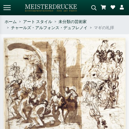
ホーム
アート スタイル
未分類の芸術家
チャールズ・アルフォンス・デュフレノイ
マギの礼拝
標準検索
AI画像検索
作家名・作品名・スタイルで検索
シーンを説明してください – 例：
– 例：モネ、星月夜、印象派、北
緑の草原、赤の多い抽象画、暗い
斎の波、ヌード。
油絵、木のそばの立ち姿のヌー
ド。