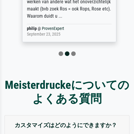
werken van andere wat het onoverzichtelijk
maakt (bvb zoek Ros = ook Rops, Rose etc).
Waarom duidt u ...
philip
@
ProvenExpert
September 23, 2025
Meisterdruckeについての
よくある質問
カスタマイズはどのようにできますか？