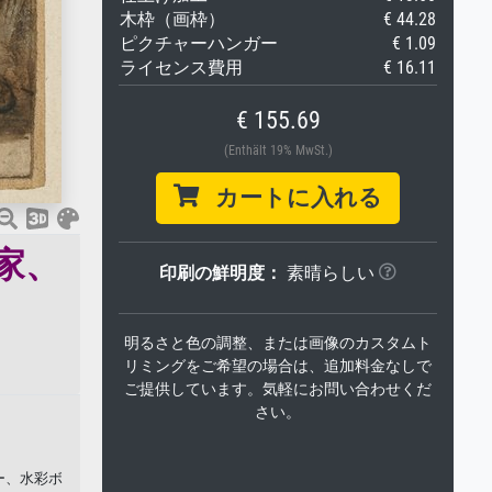
木枠（画枠）
€ 44.28
ピクチャーハンガー
€ 1.09
ライセンス費用
€ 16.11
€ 155.69
(Enthält 19% MwSt.)
カートに入れる
家、
印刷の鮮明度：
素晴らしい
明るさと色の調整、または画像のカスタムト
リミングをご希望の場合は、追加料金なしで
ご提供しています。気軽にお問い合わせくだ
さい。
ー、水彩ボ