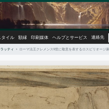
連絡先
スタイル
額縁
印刷媒体
ヘルプとサービス
マラッティ
ローマ法王クレメンス9世に敬意を表するロスピリオージ家、1