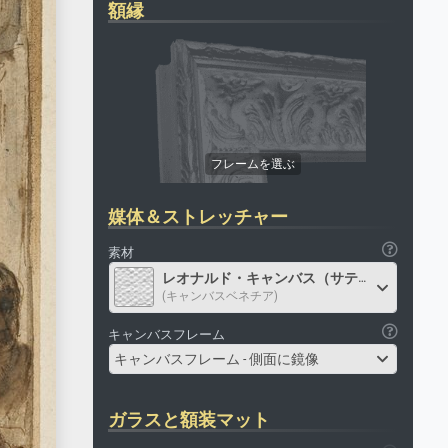
額縁
媒体＆ストレッチャー
素材
レオナルド・キャンバス（サテン）
(キャンバスベネチア)
キャンバスフレーム
キャンバスフレーム - 側面に鏡像
ガラスと額装マット