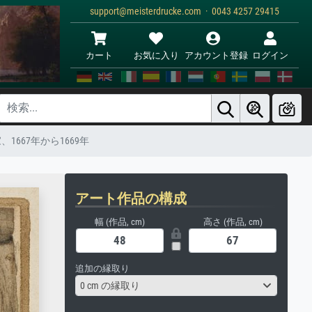
support@meisterdrucke.com · 0043 4257 29415
カート
お気に入り
アカウント登録
ログイン
667年から1669年
アート作品の構成
幅 (作品, cm)
高さ (作品, cm)
追加の縁取り
0 cm の縁取り