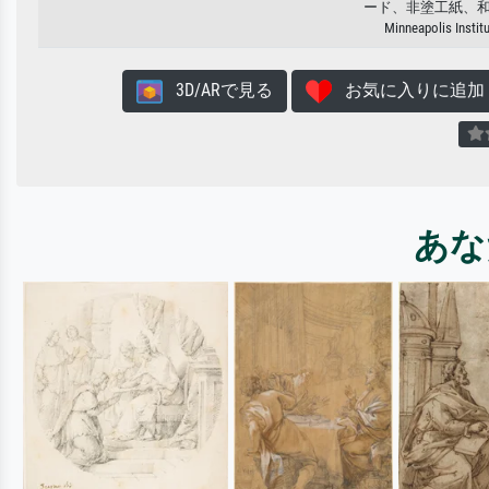
ード、非塗工紙、
Minneapolis Instit
3D/ARで見る
お気に入りに追加
あな