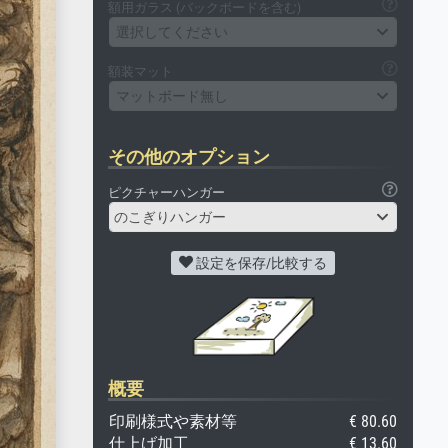
額用ガラス (バックボードを含む)
選択してください
額装マット
マットボード無し
その他のオプション
ピクチャーハンガー
のこぎりハンガー
設定を保存/比較する
概要
印刷様式や素材等
€ 80.60
仕上げ加工
€ 13.60