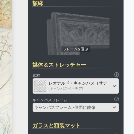
額縁
媒体＆ストレッチャー
素材
レオナルド・キャンバス（サテン）
(キャンバスベネチア)
キャンバスフレーム
キャンバスフレーム - 側面に鏡像
ガラスと額装マット