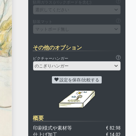
額用ガラス (バックボードを含む)
選択してください
額装マット
マットボード無し
その他のオプション
ピクチャーハンガー
のこぎりハンガー
設定を保存/比較する
概要
印刷様式や素材等
€ 82.98
仕上げ加工
€ 14.02