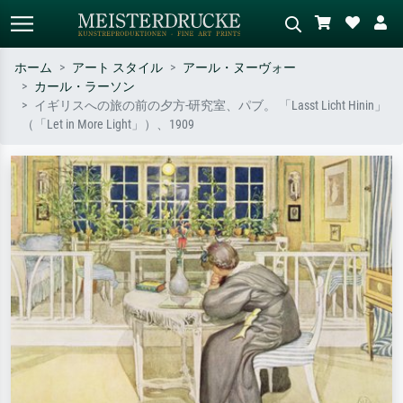
ホーム
アート スタイル
アール・ヌーヴォー
カール・ラーソン
標準検索
AI画像検索
イギリスへの旅の前の夕方-研究室、パブ。 「Lasst Licht Hinin」
（「Let in More Light」）、1909
作家名・作品名・スタイルで検索
シーンを説明してください – 例：
– 例：モネ、星月夜、印象派、北
緑の草原、赤の多い抽象画、暗い
斎の波、ヌード。
油絵、木のそばの立ち姿のヌー
ド。