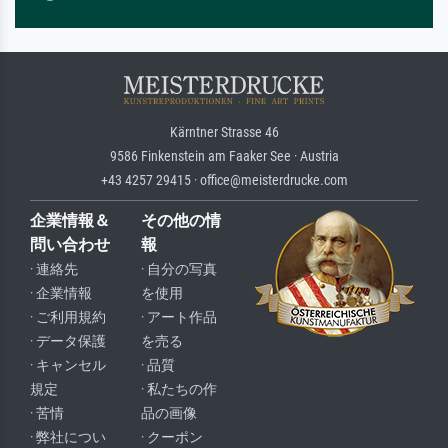
Kärntner Strasse 46
9586 Finkenstein am Faaker See · Austria
+43 4257 29415 · office@meisterdrucke.com
企業情報＆
その他の情
問い合わせ
報
· 連絡先
· 自分の写真
· 企業情報
を使用
· ご利用規約
· アート作品
· データ保護
を売る
· キャンセル
· 品質
規定
· 私たちの作
· 苦情
品の画像
· 弊社につい
· クーポン