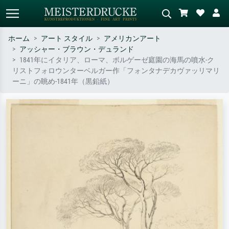
ホーム
アート スタイル
アメリカンアート
アッシャー・ブラウン・デュランド
標準検索
AI画像検索
1841年にイタリア、ローマ、ボルゲーゼ庭園の海馬の噴水-ク
リストフォロウンターベルガー作「フォンタナデカヴァッリマリ
作家名・作品名・スタイルで検索
シーンを説明してください – 例：
ーニ」の眺め-1841年（黒鉛紙）
– 例：モネ、星月夜、印象派、北
緑の草原、赤の多い抽象画、暗い
斎の波、ヌード。
油絵、木のそばの立ち姿のヌー
ド。