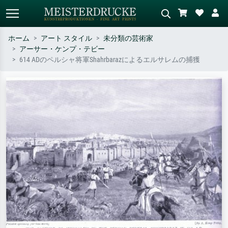
ホーム
アート スタイル
未分類の芸術家
アーサー・ケンプ・テビー
標準検索
AI画像検索
614 ADのペルシャ将軍Shahrbarazによるエルサレムの捕獲
作家名・作品名・スタイルで検索
シーンを説明してください – 例：
– 例：モネ、星月夜、印象派、北
緑の草原、赤の多い抽象画、暗い
斎の波、ヌード。
油絵、木のそばの立ち姿のヌー
ド。