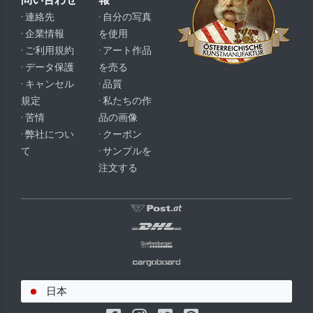
· 連絡先
· 自分の写真
· 企業情報
を使用
· ご利用規約
· アート作品
· データ保護
を売る
· キャンセル
· 品質
規定
· 私たちの作
· 苦情
品の画像
· 弊社につい
· クーポン
て
· サンプルを
注文する
日本