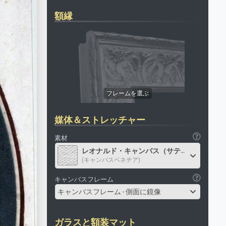
額縁
媒体＆ストレッチャー
素材
レオナルド・キャンバス（サテン）
(キャンバスベネチア)
キャンバスフレーム
キャンバスフレーム - 側面に鏡像
ガラスと額装マット