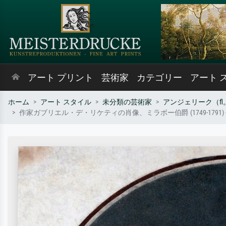
アート プリント
芸術家
カテゴリー
アート 
ホーム
アート スタイル
未分類の芸術家
アンジェリーク（fl。1
作家ガブリエル・デ・リケティの肖像、ミラボー伯爵 (1749-1791) - 作家 G.V. の肖