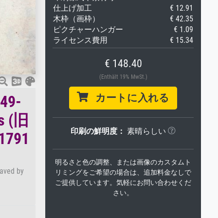
仕上げ加工
€ 12.91
木枠（画枠）
€ 42.35
ピクチャーハンガー
€ 1.09
ライセンス費用
€ 15.34
€ 148.40
(Enthält 19% MwSt.)
カートに入れる
9-
is (旧
印刷の鮮明度：
素晴らしい
791
明るさと色の調整、または画像のカスタムト
raved by
リミングをご希望の場合は、追加料金なしで
ご提供しています。気軽にお問い合わせくだ
さい。