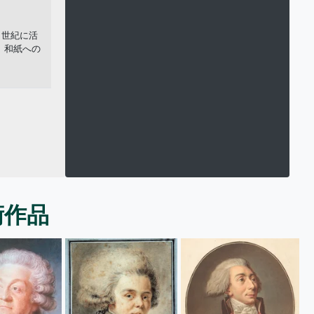
(18 世紀に活
紙、和紙への
術作品