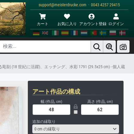
support@meisterdrucke.com · 0043 4257 29415
カート
お気に入り
アカウント登録
ログイン
) による彫刻 (18 世紀に活躍)、エッチング、水彩 1791 (29.5x25 cm) - 個人蔵
アート作品の構成
幅 (作品, cm)
高さ (作品, cm)
追加の縁取り
0 cm の縁取り