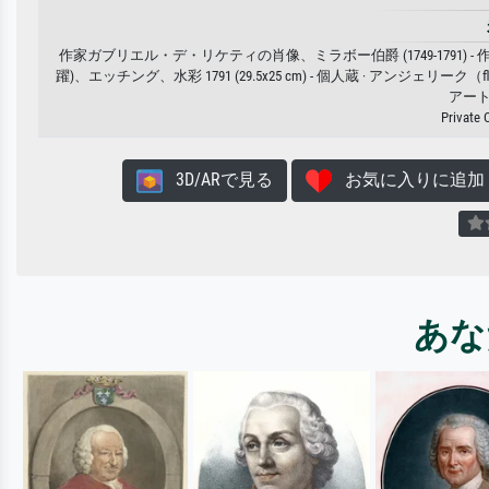
作家ガブリエル・デ・リケティの肖像、ミラボー伯爵 (1749-1791) - 作家 G.V. の肖像 
躍)、エッチング、水彩 1791 (29.5x25 cm) - 個人蔵 · アンジ
アー
Private 
3D/ARで見る
お気に入りに追加
あな