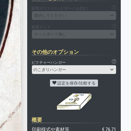
額用ガラス (バックボードを含む)
選択してください
額装マット
マットボード無し
その他のオプション
ピクチャーハンガー
のこぎりハンガー
設定を保存/比較する
概要
印刷様式や素材等
€ 76.71