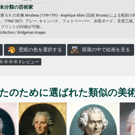
未分類の芸術家
Mirabeau (1749-1791) - Angelique Allais (旧姓 Briceau) による彫刻 
ェリーク（fl。1796d.1827）アレー. キャンバス、フォトペーパー、水彩ボード、非塗工
トプリントの印刷が可能。
Collection / Bridgeman Images
壁紙の色を選択する
部屋の中で絵画を見る
0 レビュー
たのために選ばれた類似の美