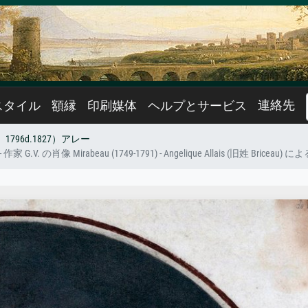
連絡先
スタイル
額縁
印刷媒体
ヘルプとサービス
796d.1827）アレー
像 Mirabeau (1749-1791) - Angelique Allais (旧姓 Briceau