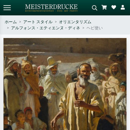
ホーム
アート スタイル
オリエンタリズム
アルフォンス・エティエンヌ・ディネ
ヘビ使い
標準検索
AI画像検索
作家名・作品名・スタイルで検索
シーンを説明してください – 例：
– 例：モネ、星月夜、印象派、北
緑の草原、赤の多い抽象画、暗い
斎の波、ヌード。
油絵、木のそばの立ち姿のヌー
ド。