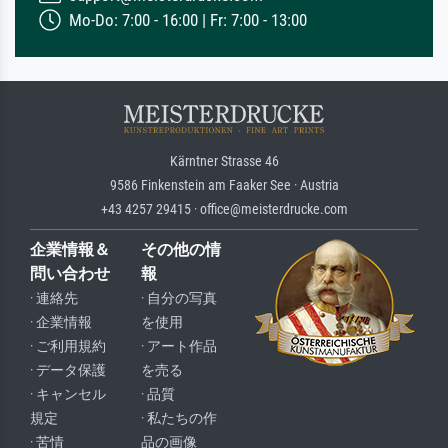
Mo-Do: 7:00 - 16:00 | Fr: 7:00 - 13:00
Kärntner Strasse 46
9586 Finkenstein am Faaker See · Austria
+43 4257 29415 · office@meisterdrucke.com
企業情報＆
その他の情
問い合わせ
報
· 連絡先
· 自分の写真
· 企業情報
を使用
· ご利用規約
· アート作品
· データ保護
を売る
· キャンセル
· 品質
規定
· 私たちの作
· 苦情
品の画像