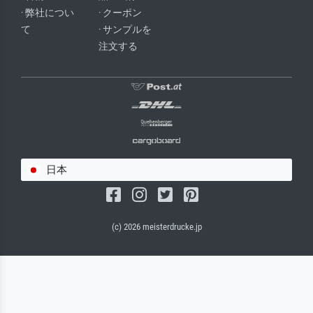
· 弊社につい
· クーポン
て
· サンプルを
注文する
日本
(c) 2026 meisterdrucke.jp
サルバドール・キャンバス（マット）
(写真はバックプレートに接着されます。)
キャンバスフレーム - ブラックサイド
ワイヤーロープサスペンション（見える）
ワイヤーロープサスペンション（非表示）