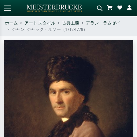
ホーム
アート スタイル
古典主義
アラン・ラムゼイ
ジャン=ジャック・ルソー（1712-1778）
標準検索
AI画像検索
作家名・作品名・スタイルで検索
シーンを説明してください – 例：
– 例：モネ、星月夜、印象派、北
緑の草原、赤の多い抽象画、暗い
斎の波、ヌード。
油絵、木のそばの立ち姿のヌー
ド。