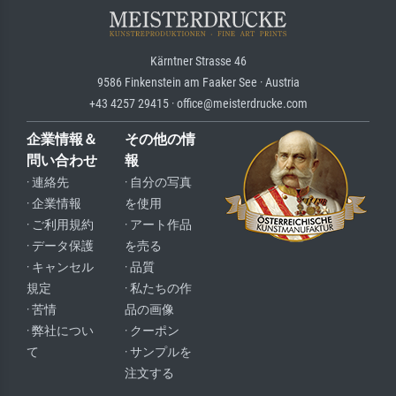
Kärntner Strasse 46
9586 Finkenstein am Faaker See · Austria
+43 4257 29415 · office@meisterdrucke.com
企業情報＆
その他の情
問い合わせ
報
· 連絡先
· 自分の写真
· 企業情報
を使用
· ご利用規約
· アート作品
· データ保護
を売る
· キャンセル
· 品質
規定
· 私たちの作
· 苦情
品の画像
· 弊社につい
· クーポン
て
· サンプルを
注文する