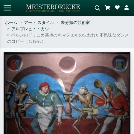
ホーム
アート スタイル
未分類の芸術家
アルブレヒト・カウ
標準検索
AI画像検索
ベルンのドミニカ墓地のM.マヌエルの失われた不気味なダンス
のコピー（1512-20）
作家名・作品名・スタイルで検索
シーンを説明してください – 例：
– 例：モネ、星月夜、印象派、北
緑の草原、赤の多い抽象画、暗い
斎の波、ヌード。
油絵、木のそばの立ち姿のヌー
ド。