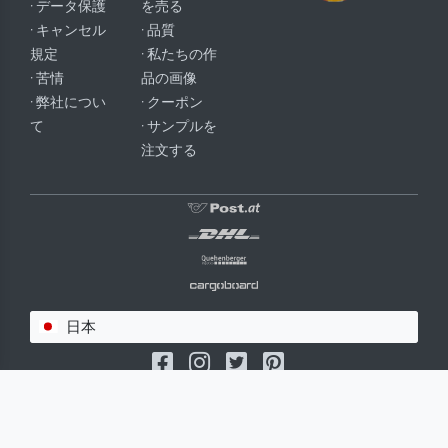
· データ保護
を売る
· キャンセル
· 品質
規定
· 私たちの作
· 苦情
品の画像
· 弊社につい
· クーポン
て
· サンプルを
注文する
日本
(c) 2026 meisterdrucke.jp