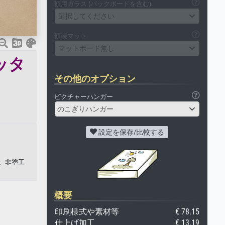
額用ガラス (バックボードを含む)
選択してください
額装マット
マットボード無し
ッタ
その他のオプション
ピクチャーハンガー
のこぎりハンガー
設定を保存/比較する
、非塗工
概要
印刷様式や素材等
€ 78.15
仕上げ加工
€ 13.19