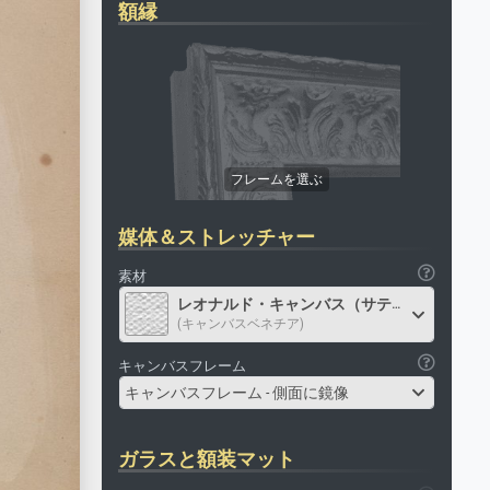
額縁
媒体＆ストレッチャー
素材
レオナルド・キャンバス（サテン）
(キャンバスベネチア)
キャンバスフレーム
キャンバスフレーム - 側面に鏡像
ガラスと額装マット