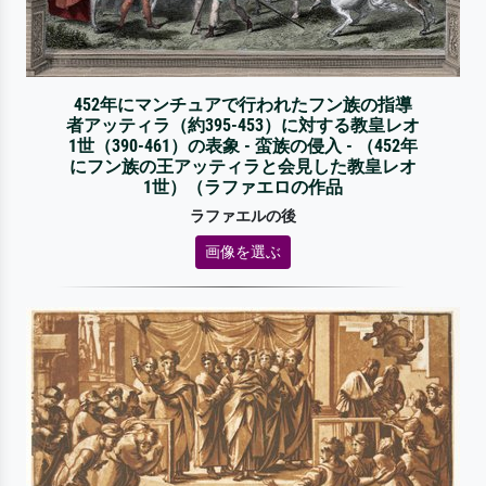
452年にマンチュアで行われたフン族の指導
者アッティラ（約395-453）に対する教皇レオ
1世（390-461）の表象 - 蛮族の侵入 - （452年
にフン族の王アッティラと会見した教皇レオ
1世）（ラファエロの作品
ラファエルの後
画像を選ぶ