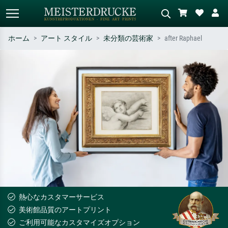
ホーム
アート スタイル
未分類の芸術家
after Raphael
標準検索
AI画像検索
作家名・作品名・スタイルで検索
シーンを説明してください – 例：
– 例：モネ、星月夜、印象派、北
緑の草原、赤の多い抽象画、暗い
斎の波、ヌード。
油絵、木のそばの立ち姿のヌー
ド。
熱心なカスタマーサービス
美術館品質のアートプリント
ご利用可能なカスタマイズオプション