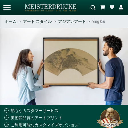
ホーム
アート スタイル
アジアンアート
Ying Qiu
標準検索
AI画像検索
作家名・作品名・スタイルで検索
シーンを説明してください – 例：
– 例：モネ、星月夜、印象派、北
緑の草原、赤の多い抽象画、暗い
斎の波、ヌード。
油絵、木のそばの立ち姿のヌー
ド。
熱心なカスタマーサービス
美術館品質のアートプリント
ご利用可能なカスタマイズオプション