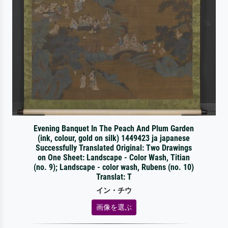
Evening Banquet In The Peach And Plum Garden
(ink, colour, gold on silk) 1449423 ja japanese
Successfully Translated Original: Two Drawings
on One Sheet: Landscape - Color Wash, Titian
(no. 9); Landscape - color wash, Rubens (no. 10)
Translat: T
イン・チウ
画像を選ぶ