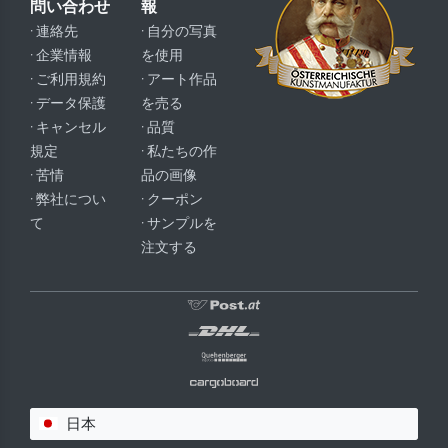
問い合わせ
報
· 連絡先
· 自分の写真
· 企業情報
を使用
· ご利用規約
· アート作品
· データ保護
を売る
· キャンセル
· 品質
規定
· 私たちの作
· 苦情
品の画像
· 弊社につい
· クーポン
て
· サンプルを
注文する
日本