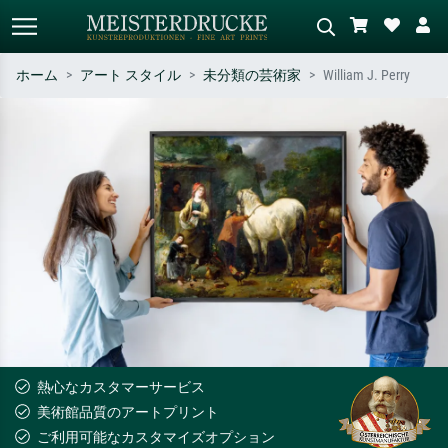
ホーム
アート スタイル
未分類の芸術家
William J. Perry
標準検索
AI画像検索
作家名・作品名・スタイルで検索
シーンを説明してください – 例：
– 例：モネ、星月夜、印象派、北
緑の草原、赤の多い抽象画、暗い
斎の波、ヌード。
油絵、木のそばの立ち姿のヌー
ド。
熱心なカスタマーサービス
美術館品質のアートプリント
ご利用可能なカスタマイズオプション