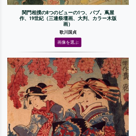
関門相撲の8つのビューの1つ、パブ。蔦屋
作、19世紀（三連祭壇画、大判、カラー木版
画）
歌川国貞
画像を選ぶ