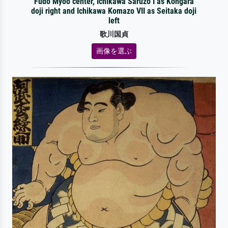
Fudo Myoo center, Ichikawa Saruzo I as Kongara
doji right and Ichikawa Komazo VII as Seitaka doji
left
歌川国貞
画像を選ぶ