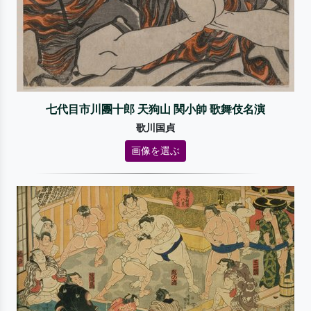
七代目市川團十郎 天狗山 関小帥 歌舞伎名演
歌川国貞
画像を選ぶ