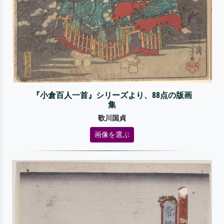
『小倉百人一首』シリーズより、88点の版画
集
歌川国貞
画像を選ぶ