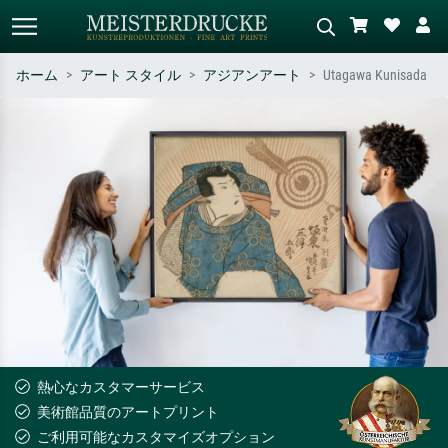
ホーム
アート スタイル
アジアンアート
Utagawa Kunisada
標準検索
AI画像検索
作家名・作品名・スタイルで検索
シーンを説明してください – 例：
– 例：モネ、星月夜、印象派、北
緑の草原、赤の多い抽象画、暗い
斎の波、ヌード。
油絵、木のそばの立ち姿のヌー
ド。
熱心なカスタマーサービス
美術館品質のアートプリント
ご利用可能なカスタマイズオプション