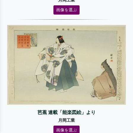
月岡工業
画像を選ぶ
芭蕉 連載「能楽図絵」より
月岡工業
画像を選ぶ