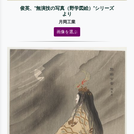
俊英、"無演技の写真（野学図絵）"シリーズ
より
月岡工業
画像を選ぶ