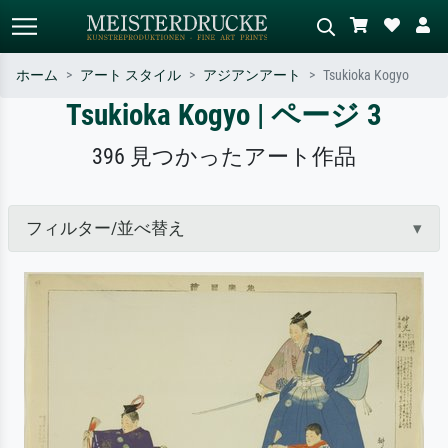
ホーム
アート スタイル
アジアンアート
Tsukioka Kogyo
Tsukioka Kogyo | ページ 3
標準検索
AI画像検索
作家名・作品名・スタイルで検索
シーンを説明してください – 例：
396 見つかったアート作品
– 例：モネ、星月夜、印象派、北
緑の草原、赤の多い抽象画、暗い
斎の波、ヌード。
油絵、木のそばの立ち姿のヌー
ド。
フィルター/並べ替え