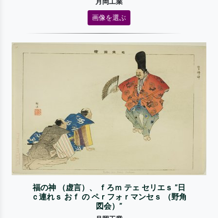
月岡工業
画像を選ぶ
福の神 （虚言）、 ｆろｍ テェ セリエｓ ”日
ｃ連れｓ おｆ の ペｒフォｒマンセｓ （野角
図会）”