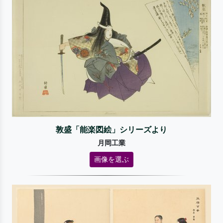
敦盛「能楽図絵」シリーズより
月岡工業
画像を選ぶ