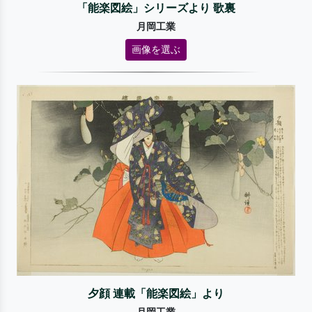
「能楽図絵」シリーズより 歌裏
月岡工業
画像を選ぶ
夕顔 連載「能楽図絵」より