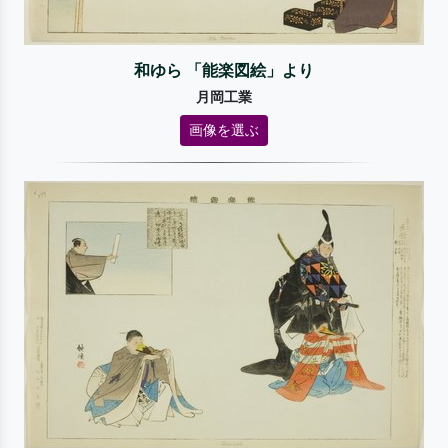
和ゆら 「能楽図絵」より
月岡工業
画像を選ぶ