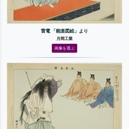
雷電 「能楽図絵」より
月岡工業
画像を選ぶ