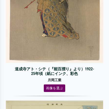
道成寺アト・シテ（『能百摺り』より）1922-
25年頃（紙にインク、彩色
月岡工業
画像を選ぶ